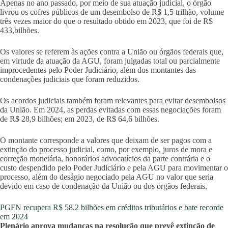
Apenas no ano passado, por meio de sua atuação judicial, o órgão
livrou os cofres públicos de um desembolso de R$ 1,5 trilhão, volume
três vezes maior do que o resultado obtido em 2023, que foi de R$
433,bilhões.
Os valores se referem às ações contra a União ou órgãos federais que,
em virtude da atuação da AGU, foram julgadas total ou parcialmente
improcedentes pelo Poder Judiciário, além dos montantes das
condenações judiciais que foram reduzidos.
Os acordos judiciais também foram relevantes para evitar desembolsos
da União. Em 2024, as perdas evitadas com essas negociações foram
de R$ 28,9 bilhões; em 2023, de R$ 64,6 bilhões.
O montante corresponde a valores que deixam de ser pagos com a
extinção do processo judicial, como, por exemplo, juros de mora e
correção monetária, honorários advocatícios da parte contrária e o
custo despendido pelo Poder Judiciário e pela AGU para movimentar o
processo, além do deságio negociado pela AGU no valor que seria
devido em caso de condenação da União ou dos órgãos federais.
PGFN recupera R$ 58,2 bilhões em créditos tributários e bate recorde
em 2024
Plenário aprova mudanças na resolução que prevê extinção de