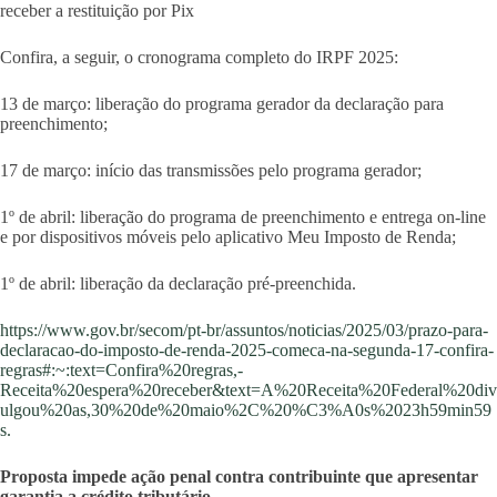
receber a restituição por Pix
Confira, a seguir, o cronograma completo do IRPF 2025:
13 de março: liberação do programa gerador da declaração para
preenchimento;
17 de março: início das transmissões pelo programa gerador;
1º de abril: liberação do programa de preenchimento e entrega on-line
e por dispositivos móveis pelo aplicativo Meu Imposto de Renda;
1º de abril: liberação da declaração pré-preenchida.
https://www.gov.br/secom/pt-br/assuntos/noticias/2025/03/prazo-para-
declaracao-do-imposto-de-renda-2025-comeca-na-segunda-17-confira-
regras#:~:text=Confira%20regras,-
Receita%20espera%20receber&text=A%20Receita%20Federal%20div
ulgou%20as,30%20de%20maio%2C%20%C3%A0s%2023h59min59
s.
Proposta impede ação penal contra contribuinte que apresentar
garantia a crédito tributário