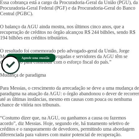
Essa cobrança está a cargo da Procuradoria-Geral da União (PGU), da
Procuradoria-Geral Federal (PGF) e da Procuradoria-Geral do Banco
Central (PGBC).
O balanço da AGU ainda mostra, nos últimos cinco anos, que a
recuperação de créditos no órgão alcançou R$ 244 bilhões, sendo R$
194 bilhões em créditos tributários.
O resultado foi comemorado pelo advogado-geral da União, Jorge
Messias. “Os advogados, advogadas e servidores da AGU têm se
Agende uma reunião
desdobrado para contribuir com o esforço fiscal do país.”
Mudança de paradigma
Para Messias, o crescimento da arrecadação se deve a uma mudança de
paradigma na atuação da AGU: o órgão abandonou o dever de recorrer
até as últimas instâncias, mesmo em causas com pouca ou nenhuma
chance de vitória nos tribunais.
“Costumo dizer que, na AGU, ou ganhamos a causa ou fazemos
acordo”, diz Messias. Hoje, segundo ele, há tratamento seletivo de
créditos e o ranqueamento de devedores, permitindo uma abordagem
diferenciada para valores com maior potencial de recuperação.