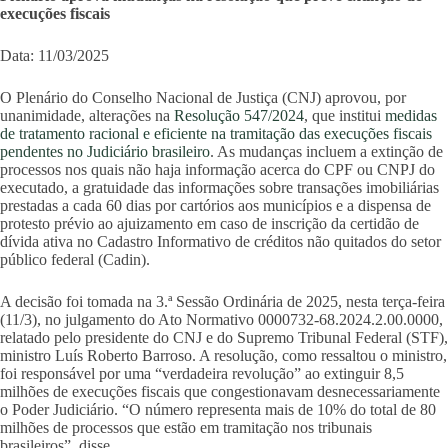
execuções fiscais
Data: 11/03/2025
O Plenário do Conselho Nacional de Justiça (CNJ) aprovou, por
unanimidade, alterações na
Resolução 547/2024
, que institui
medidas
de tratamento racional e eficiente na tramitação das execuções fiscais
pendentes no Judiciário brasileiro
. As mudanças incluem a extinção de
processos nos quais não haja informação acerca do CPF ou CNPJ do
executado, a gratuidade das informações sobre transações imobiliárias
prestadas a cada 60 dias por cartórios aos municípios e a dispensa de
protesto prévio ao ajuizamento em caso de inscrição da certidão de
dívida ativa no Cadastro Informativo de créditos não quitados do setor
público federal (Cadin).
A decisão foi tomada na 3.ª Sessão Ordinária de 2025, nesta terça-feira
(11/3), no julgamento do Ato Normativo 0000732-68.2024.2.00.0000,
relatado pelo presidente do CNJ e do Supremo Tribunal Federal (STF),
ministro Luís Roberto Barroso. A resolução, como ressaltou o ministro,
foi responsável por uma “verdadeira revolução” ao extinguir 8,5
milhões de execuções fiscais que congestionavam desnecessariamente
o Poder Judiciário. “O número representa mais de 10% do total de 80
milhões de processos que estão em tramitação nos tribunais
brasileiros”, disse.