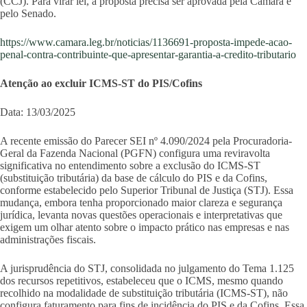
(CCJ). Para virar lei, a proposta precisa ser aprovada pela Câmara e
pelo Senado.
https://www.camara.leg.br/noticias/1136691-proposta-impede-acao-
penal-contra-contribuinte-que-apresentar-garantia-a-credito-tributario
Atenção ao excluir ICMS-ST do PIS/Cofins
Data: 13/03/2025
A recente emissão do Parecer SEI nº 4.090/2024 pela Procuradoria-
Geral da Fazenda Nacional (PGFN) configura uma reviravolta
significativa no entendimento sobre a exclusão do ICMS-ST
(substituição tributária) da base de cálculo do PIS e da Cofins,
conforme estabelecido pelo Superior Tribunal de Justiça (STJ). Essa
mudança, embora tenha proporcionado maior clareza e segurança
jurídica, levanta novas questões operacionais e interpretativas que
exigem um olhar atento sobre o impacto prático nas empresas e nas
administrações fiscais.
A jurisprudência do STJ, consolidada no julgamento do Tema 1.125
dos recursos repetitivos, estabeleceu que o ICMS, mesmo quando
recolhido na modalidade de substituição tributária (ICMS-ST), não
configura faturamento para fins de incidência do PIS e da Cofins. Essa