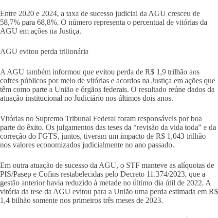
Entre 2020 e 2024, a taxa de sucesso judicial da AGU cresceu de
58,7% para 68,8%. O número representa o percentual de vitórias da
AGU em ações na Justiça.
AGU evitou perda trilionária
A AGU também informou que evitou perda de R$ 1,9 trilhão aos
cofres públicos por meio de vitórias e acordos na Justiça em ações que
têm como parte a União e órgãos federais. O resultado reúne dados da
atuação institucional no Judiciário nos últimos dois anos.
Vitórias no Supremo Tribunal Federal foram responsáveis por boa
parte do êxito. Os julgamentos das teses da “revisão da vida toda” e da
correção do FGTS, juntos, tiveram um impacto de R$ 1,043 trilhão
nos valores economizados judicialmente no ano passado.
Em outra atuação de sucesso da AGU, o STF manteve as alíquotas de
PIS/Pasep e Cofins restabelecidas pelo Decreto 11.374/2023, que a
gestão anterior havia reduzido à metade no último dia útil de 2022. A
vitória da tese da AGU evitou para a União uma perda estimada em R$
1,4 bilhão somente nos primeiros três meses de 2023.