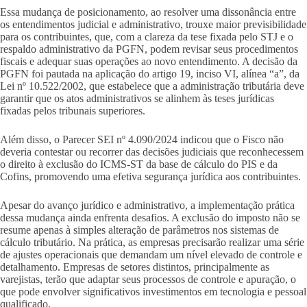
Essa mudança de posicionamento, ao resolver uma dissonância entre
os entendimentos judicial e administrativo, trouxe maior previsibilidade
para os contribuintes, que, com a clareza da tese fixada pelo STJ e o
respaldo administrativo da PGFN, podem revisar seus procedimentos
fiscais e adequar suas operações ao novo entendimento. A decisão da
PGFN foi pautada na aplicação do artigo 19, inciso VI, alínea “a”, da
Lei nº 10.522/2002, que estabelece que a administração tributária deve
garantir que os atos administrativos se alinhem às teses jurídicas
fixadas pelos tribunais superiores.
Além disso, o Parecer SEI nº 4.090/2024 indicou que o Fisco não
deveria contestar ou recorrer das decisões judiciais que reconhecessem
o direito à exclusão do ICMS-ST da base de cálculo do PIS e da
Cofins, promovendo uma efetiva segurança jurídica aos contribuintes.
Apesar do avanço jurídico e administrativo, a implementação prática
dessa mudança ainda enfrenta desafios. A exclusão do imposto não se
resume apenas à simples alteração de parâmetros nos sistemas de
cálculo tributário. Na prática, as empresas precisarão realizar uma série
de ajustes operacionais que demandam um nível elevado de controle e
detalhamento. Empresas de setores distintos, principalmente as
varejistas, terão que adaptar seus processos de controle e apuração, o
que pode envolver significativos investimentos em tecnologia e pessoal
qualificado.