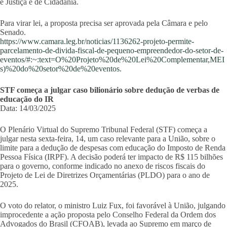
e Justiça e de Cidadania.
Para virar lei, a proposta precisa ser aprovada pela Câmara e pelo
Senado.
https://www.camara.leg.br/noticias/1136262-projeto-permite-
parcelamento-de-divida-fiscal-de-pequeno-empreendedor-do-setor-de-
eventos/#:~:text=O%20Projeto%20de%20Lei%20Complementar,MEI
s)%20do%20setor%20de%20eventos
.
STF começa a julgar caso bilionário sobre dedução de verbas de
educação do IR
Data: 14/03/2025
O Plenário Virtual do Supremo Tribunal Federal (STF) começa a
julgar nesta sexta-feira, 14, um caso relevante para a União, sobre o
limite para a dedução de despesas com educação do Imposto de Renda
Pessoa Física (IRPF). A decisão poderá ter impacto de R$ 115 bilhões
para o governo, conforme indicado no anexo de riscos fiscais do
Projeto de Lei de Diretrizes Orçamentárias (PLDO) para o ano de
2025.
O voto do relator, o ministro Luiz Fux, foi favorável à União, julgando
improcedente a ação proposta pelo Conselho Federal da Ordem dos
Advogados do Brasil (CFOAB), levada ao Supremo em março de