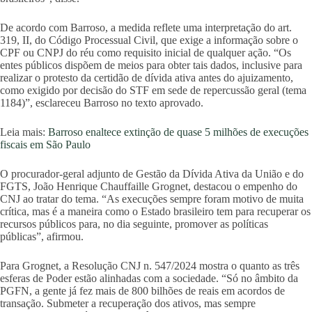
De acordo com Barroso, a medida reflete uma interpretação do art.
319, II, do Código Processual Civil, que exige a informação sobre o
CPF ou CNPJ do réu como requisito inicial de qualquer ação. “Os
entes públicos dispõem de meios para obter tais dados, inclusive para
realizar o protesto da certidão de dívida ativa antes do ajuizamento,
como exigido por decisão do STF em sede de repercussão geral (tema
1184)”, esclareceu Barroso no texto aprovado.
Leia mais:
Barroso enaltece extinção de quase 5 milhões de execuções
fiscais em São Paulo
O procurador-geral adjunto de Gestão da Dívida Ativa da União e do
FGTS, João Henrique Chauffaille Grognet, destacou o empenho do
CNJ ao tratar do tema. “As execuções sempre foram motivo de muita
crítica, mas é a maneira como o Estado brasileiro tem para recuperar os
recursos públicos para, no dia seguinte, promover as políticas
públicas”, afirmou.
Para Grognet, a Resolução CNJ n. 547/2024 mostra o quanto as três
esferas de Poder estão alinhadas com a sociedade. “Só no âmbito da
PGFN, a gente já fez mais de 800 bilhões de reais em acordos de
transação. Submeter a recuperação dos ativos, mas sempre