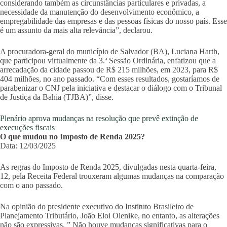
considerando também as circunstâncias particulares e privadas, a
necessidade da manutenção do desenvolvimento econômico, a
empregabilidade das empresas e das pessoas físicas do nosso país. Esse
é um assunto da mais alta relevância”, declarou.
A procuradora-geral do município de Salvador (BA), Luciana Harth,
que participou virtualmente da 3.ª Sessão Ordinária, enfatizou que a
arrecadação da cidade passou de R$ 215 milhões, em 2023, para R$
404 milhões, no ano passado. “Com esses resultados, gostaríamos de
parabenizar o CNJ pela iniciativa e destacar o diálogo com o Tribunal
de Justiça da Bahia (TJBA)”, disse.
Plenário aprova mudanças na resolução que prevê extinção de
execuções fiscais
O que mudou no Imposto de Renda 2025?
Data: 12/03/2025
As regras do Imposto de Renda 2025, divulgadas nesta quarta-feira,
12, pela Receita Federal trouxeram algumas mudanças na comparação
com o ano passado.
Na opinião do presidente executivo do Instituto Brasileiro de
Planejamento Tributário, João Eloi Olenike, no entanto, as alterações
não são expressivas. ” Não houve mudanças significativas para o