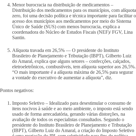
Menor burocracia na distribuição de medicamentos –
Distribuição dos medicamentos para os municípios, com alíquota
zero, foi uma decisão política e técnica importante para facilitar o
acesso dos municípios aos medicamentos por meio do Sistema
Único de Saúde (SUS) com menos burocracia, explica a
coordenadora do Núcleo de Estudos Fiscais (NEF)/ FGV, Lina
Santin.
Alíquota travada em 26,5% — O presidente do Instituto
Brasileiro de Planejamento e Tributação (IBPT), Gilberto Luiz
do Amaral, explica que alguns setores – confecções, calçados,
eletroeletrônicos, combustíveis, tem alíquota superior aos 26,5%.
“O mais importante é a alíquota máxima de 26,5% para segurar
a vontade do executivo de aumentar a alíquota”, diz.
Pontos negativos:
Imposto Seletivo – Idealizado para desestimular o consumo de
itens nocivos à saúde e ao meio ambiente, o imposto está sendo
usado de forma arrecadatória, gerando várias distorções, na
avaliação de todos os especialistas consultados. Segundo o
presidente do Instituto Brasileiro de Planejamento e Tributação
(IBPT), Gilberto Luiz do Amaral, a criação do Imposto Seletivo
é uma recriação do IPI, com seletividade para fins de política