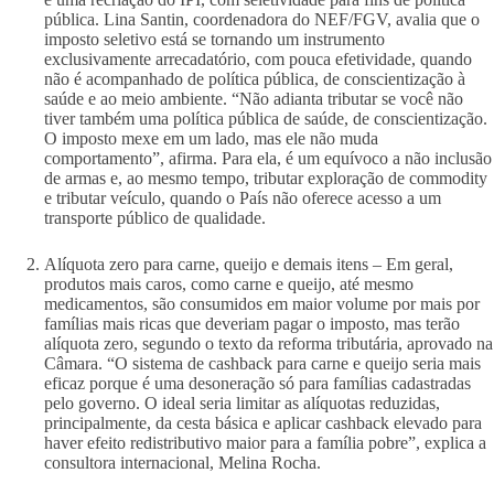
pública. Lina Santin, coordenadora do NEF/FGV, avalia que o
imposto seletivo está se tornando um instrumento
exclusivamente arrecadatório, com pouca efetividade, quando
não é acompanhado de política pública, de conscientização à
saúde e ao meio ambiente. “Não adianta tributar se você não
tiver também uma política pública de saúde, de conscientização.
O imposto mexe em um lado, mas ele não muda
comportamento”, afirma. Para ela, é um equívoco a não inclusão
de armas e, ao mesmo tempo, tributar exploração de commodity
e tributar veículo, quando o País não oferece acesso a um
transporte público de qualidade.
Alíquota zero para carne, queijo e demais itens – Em geral,
produtos mais caros, como carne e queijo, até mesmo
medicamentos, são consumidos em maior volume por mais por
famílias mais ricas que deveriam pagar o imposto, mas terão
alíquota zero, segundo o texto da reforma tributária, aprovado na
Câmara. “O sistema de cashback para carne e queijo seria mais
eficaz porque é uma desoneração só para famílias cadastradas
pelo governo. O ideal seria limitar as alíquotas reduzidas,
principalmente, da cesta básica e aplicar cashback elevado para
haver efeito redistributivo maior para a família pobre”, explica a
consultora internacional, Melina Rocha.