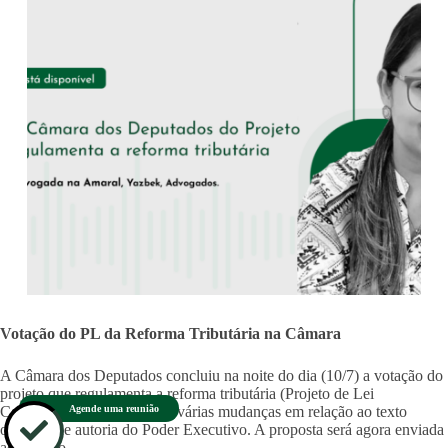
Votação do PL da Reforma Tributária na Câmara
A Câmara dos Deputados concluiu na noite do dia (10/7) a votação do
projeto que regulamenta a reforma tributária (Projeto de Lei
Complementar 68/24), com várias mudanças em relação ao texto
Agende uma reunião
original, de autoria do Poder Executivo. A proposta será agora enviada
ao Senado.