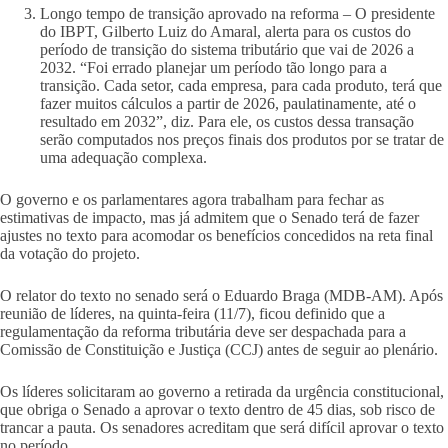
Longo tempo de transição aprovado na reforma – O presidente
do IBPT, Gilberto Luiz do Amaral, alerta para os custos do
período de transição do sistema tributário que vai de 2026 a
2032. “Foi errado planejar um período tão longo para a
transição. Cada setor, cada empresa, para cada produto, terá que
fazer muitos cálculos a partir de 2026, paulatinamente, até o
resultado em 2032”, diz. Para ele, os custos dessa transação
serão computados nos preços finais dos produtos por se tratar de
uma adequação complexa.
O governo e os parlamentares agora trabalham para fechar as
estimativas de impacto, mas já admitem que o Senado terá de fazer
ajustes no texto para acomodar os benefícios concedidos na reta final
da votação do projeto.
O relator do texto no senado será o Eduardo Braga (MDB-AM). Após
reunião de líderes, na quinta-feira (11/7), ficou definido que a
regulamentação da reforma tributária deve ser despachada para a
Comissão de Constituição e Justiça (CCJ) antes de seguir ao plenário.
Os líderes solicitaram ao governo a retirada da urgência constitucional,
que obriga o Senado a aprovar o texto dentro de 45 dias, sob risco de
trancar a pauta. Os senadores acreditam que será difícil aprovar o texto
no período.